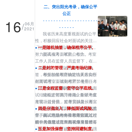
二、突出阳光考录，确保公平
公正
16
- - - - - - - - - - - - - - - - - - - - -
/
06月
- - - - - -
2021
我省历来高度重视面试的公平
性，积极回应社会对面试的关注，
通过逐步完善面试各项管理制度，
一是随机抽签，确保程序公平。
●
努力提高省考面试的公信力。
面试当天，考官、考生、考室
工作人员在监督人员监督下，在同
一时间段、不同地点进行分组抽
二是封闭管理，严肃考场纪律。
●
签，根据抽签顺序确定当天各自所
考生在候考室抽签结束后实行
在面试考室，做到考官、考生、考
封闭管理，面试全程严禁使用任何
室工作人员“三随机”组合。
电子产品、不得与外界联系，待面
三是全程监督，坚守公平底线。
●
试结束后才可离开考场。面试考室
纪检监督部门抽调业务骨干成
考官、计分员、监督员以及候考室
立现场监督组，对考官抽签、面试
工作人员在面试期间，一律不得携
现场等关键环节、关键岗位进行监
四是分流出入，降低面试风险。
●
带手机、严禁向外界透露面试过程
督。面试现场对考生和考官面试过
面试地点考生和考官分流入
的有关信息，直至面试结束后才可
程中的表现进行全程录像并留档备
场、考场警戒范围内有序引导管
离开。
查。
理。同时，设置楼层管理员，加强
五是加强保密，坚持回避制度。
●