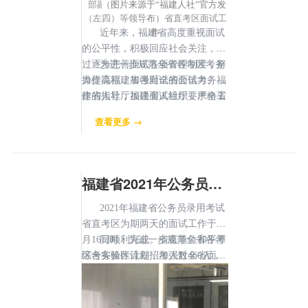
部副部长、省公务员局局长郭学斌
（图片来源于“福建人社”官方发
（左四）等领导巡视省直考区面试工
布）
作
近年来，福建省高度重视面试
的公平性，积极回应社会关注，通
过逐步完善面试各项管理制度，努
为进一步规范全省各考区考务
力提高福建省考面试的公信力。福
操作流程，加强对全省面试考务工
建省人社厅加强面试组织，严格工
作的指导，福建省人社厅要求全省
作程序，确保面试平稳有序实施。
各考区按照“统一考场设置、统一
查看更多 →
通过“四随机”抽签、分流入场、封
考务管理、统一面试时间”的要
闭式管理、全程监督，回避制度等
求，规范流程、严格管理。按照工
多措并举，坚持阳光考录，坚守公
作要求，各设区市考区面试工作将
平底线。进一步提高试卷交接、考
于8月3日全部结束。
福建省2021年公务员录用考试省直考区面试工作顺利完成
务组织、考务培训、风险管控等考
务操作水平，不断健全面试风险管
2021年福建省公务员录用考试
控机制，强化对面试突发事件的应
省直考区为期两天的面试工作于5
急处置能力。同时加大信息公开力
月16日顺利完成。省直单位和平潭
同时，为进一步规范全省各考
度，优化考务服务，强化技术支
综合实验区计划招考人数460人，
区考务操作流程，加强对全省面试
撑，畅通考生咨询通道,确保考试
共计1300余名考生参加省直考区面
考务工作的指导，省人社厅要求全
程序规范、公平公正。
试，累计抽调考官260余人,面试成
省各考区按照“统一考场设置、统
绩已于面试当晚公布。
一考务管理、统一面试时间”的要