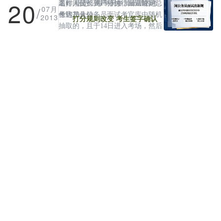
20
名)。据悉，每半天参加面试的考
题时间延长到15分钟，面试时间总
工作人员都要严格执行回避规定。
/
07月
生约75人。
长达20分钟。
考官是从公务员面试考官库中随机
2013
打分规则改变 考生签字确认
抽取的，且于14日进入考场，然后
武警封闭现场，考官不得离开，如
成绩
有特殊情况不得不离开，此后再也
“我觉得公务员面试非常公平
不得返回考点。考卷半天一换，每
公正。”一名来自警官学校的考生
半天随机抽签确定公共考官组别。
说：“考完以后，我拿到一张A4纸
原来，今年起，面试打分有了
招录机关选派的主考官按照1∶2或
大小的表格，上面清楚写着每一个
新规则。考官不再综合打分，而是
1∶3的比例在面试当天抽签上岗。
考官每一轮给我打的分数，还有考
按要素评分。公务员面试共4道
每间考室都设有旁听席供考生
官、监督员、记分员的签名，然后
题，即为4项测评要素，仪容仪表
旁听。原来，面试采取交叉方式进
我自己也要签名，最后才能离开考
和语言表达各为1项测评要素。考
行，1号考生答完题后到旁听席等
面试成绩排名 两天后网上公
场。”
官在考生答完题后，各自对6个要
待，2号考生进场准备，记分员同
素进行分项打分。全体考官在每个
时计算1号考生的成绩。2号考生答
布
要素上的评分，去掉一个最高分和
完题后，主持人宣布1号考生面试
19日还进行了我市公安系统的
一个最低分后，剩下的分数取得的
成绩。1号考生当场签字确认面试
公务员面试，记者采访了多名走出
平均值即为考生在该要素上的得
成绩后再退场，2号考生到旁听席
考场的考生，他们都非常认可考试
进入面试人员名单、笔试面试
分。6个要素得分之和，就是考生
等待，3号考生进场准备，以此类
的公正性。“进候考室后就开始封
综合成绩及排名等情况均在两天后
的面试成绩。而往年，考官需要根
推。
闭管理，手机要上交，有电子信号
公布在福州市人事人才公共服务网
(福州晚报记者 何佳媛)
据考生的表现综合评分，去掉一个
屏蔽，有录音录像。考生和考官是
上。而往年，成绩和排名情况要等