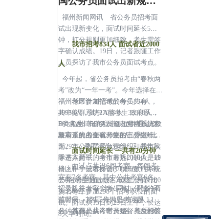
福州新闻网讯 省公务员招考面
试出现新变化，面试时间延长5分
钟，打分规则更加细致，考生需签
我市招考834人 面试者近2000
字确认成绩。19日，记者跟随工作
人员探访了我市公务员面试考点。
人
今年起，省公务员招考由“春秋两
考”改为“一年一考”。今年选择在
福州考区参加笔试的考生共有
我市计划招考公务员834人，
49958人，其中A类考生39368人，
其中党群系统270多人、政府系统
B类考生10590人，创历年考试人数
560多人。报考我市职位并通过资
福州市公务员招考党群系统和
新高，约占全省考生的三分之一。
格审查的考生有23985人，考录比
政府系统的面试分别由市委组织
为29∶1，录取率为3.4%，和去年秋
部、市公务员局负责组织。我市实
面试时间延长 一共有20分钟
季基本持平。全市最热门职位是鼓
际进入面试的考生有近2000人。19
面试点共设6间考室，每间考
楼区科学技术协会(01)职位，共有
日上午，记者探访了我市政府系统
室有7名考官，其中公共考官6名、
356名考生通过报名审核，考录比
公务员招考面试点，这里会有1200
招录机关考官1名。同时，配备1名
以往，每个考生有15分钟的面
为356∶1。
多名考生参加298个招考职位的面
监督员、3名工作人员(主持人1
试时间，其中5分钟思考问题，10
试。面试从15日到23日上午，长达
名、计分员或计时员1名、引导员1
分钟答题。从今年开始，考生的答
所有公共考官、监督员及相关
8天半时间。