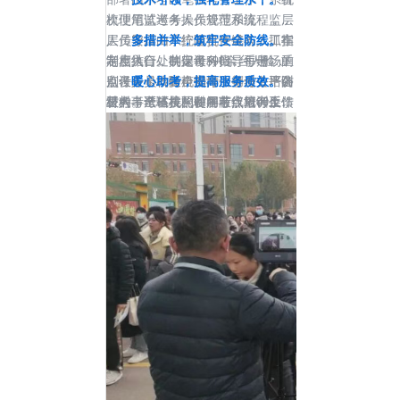
梳理笔试考务操作规范和流程，层
次使用监巡考人员管理系统，监考
层传导压力，拧紧责任链条，抓牢
人员安排由系统随机生成与人工指
多措并举，筑牢安全防线。
在
制度执行。制定考务指导手册、重
定相结合，确保每科目、每考场的
考点入口处共架设590余台人脸识
点任务卡、铃声指导语等考务培训
监考人员均随机安排，创造公平公
别设备，核验全部考生身份，严防
暖心助考，提高服务质效。
各
材料，严格按照时间节点履行工作
正的考试环境。使用在线培训反馈
替考。全省共配备屏蔽仪5100余
级人事考试机构和各考点把考生服
职责，切实管住管好关键岗位、关
系统，考务培训后，所有参训人员
台、金属探测仪5500余台、身份证
务保障工作摆在重要位置，用心用
键人员、关键环节。加强试卷管
现场登录系统答题，有效检测考点
识别仪270余台，严格执行考生入
情提供考试服务。考前发布考试温
理，严格落实国家和我省人事考试
一线工作人员对考务关键环节操作
场安全检查，确保手机、计算器等
馨提示和考点地图，提醒考生做好
试卷管理有关规定，为试卷押运车
的掌握程度，及时查缺补漏。使用
设备不被带至座位。加大巡考力
考前各项准备工作、诚信应考。为
辆配装视频监控定位设备,协调公
考务管控小程序，及时、高效统计
度，实现“线上+线下”巡考全覆
残疾考生在考点开通绿色通道、安
安干警全程参与试卷跨区押运和试
各市重点考务环节完成情况，实时
盖，安排专人进行视频巡考，及时
排专门引导人员，协助其抵达考试
卷存放期间的卷库值班，全面做好
对接山东人事考试一体化综合指挥
捕捉考生异常行为，保障考场安
座位。枣庄、临沂设立考点服务
试卷领取、押运、保管、分发、使
系统，掌握一线考务数据，切实增
全。联合公安部门加强考点内外联
岗，现场提供咨询和帮助，积极开
用和回收等各环节管理工作，保障
强考务管控能力。
合巡查，无线电管理部门出动无线
展志愿服务。淄博、潍坊、德州等
试卷安全。抽调处级干部带队赴各
电监测车41辆，坚决杜绝有组织的
市在考点向考生免费提供文具、消
市开展巡考工作，监督各市考务组
高科技作弊或大规模舞弊行为，严
杀用品及准考证打印服务。枣庄、
织实施情况，充分发挥巡考监督检
肃考风考纪。
德州协调驻点民警为考生开具临时
查作用。
身份证明，帮助考生顺利参考。