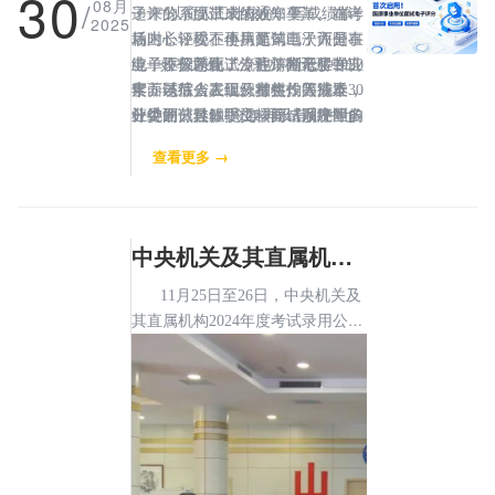
30
/
08月
递来的《面试成绩通知单》，端详
子评分系统带来的效率变革。在考
“以前人工计核分、写成绩单
2025
后内心轻松。小马是第二次入围事
场上，评委不再执笔勾画，而是在
耗时长，现在使用面试电子评分系
业单位招聘面试，他清晰记得2020
电子评分系统上专注评判考生专业
统，不仅简化了流程，降低了强
效率之外，公平亦在无形中筑
年面试后，在候分室焦灼等待近30
素养与综合表现。考生作答完毕，
度，还节省人工及材料投入成本，
牢。以往人工组织抽签，因涉及专
分钟的煎熬，“今年再没有那种七
评委评分轻触提交瞬间，系统即自
杜绝面试过程手工核算错误发生的
业类别、具体职位、面试顺序等多
上八下的心理负担了”。
动完成所有计分与核验。成绩当场
机率。”连续4年参与计核分工作的
重因素，考生需反复抽签3次以
查看更多 →
打印生成通知单，原始评分信息则
小李坦言。
上，工作人员稍有不慎便易招致质
被加密后直接封存于不可修改的后
疑。如今，电子系统一次性完成所
台系统，彻底告别了人工计算可能
有关键信息的智能抽签分配，全程
出现的疏漏与误差。
操作轨迹被电脑自动完整记录，让
中央机关及其直属机构2024年度考试录用公务员山东考区笔试顺利结束
面试的每一步都可追溯、可还原。
（宁夏日报记者马照刚）
11月25日至26日，中央机关及
其直属机构2024年度考试录用公务
员山东考区笔试顺利结束。本次考
试山东考区共15.7万名考生，在全
省16市设考点，共设置143个考
点，5279个考场。考试期间，省委
组织部副部长、省公务员局局长崔
海涛，省人力资源社会保障厅党组