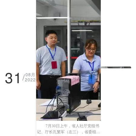
员），其中，福建省直单位及平潭
综合实验区计划招考405人，福建
省直考区共计975名考生参加面
试，面试成绩均已于面试当日在福
建省公务员考试录用网站公布。
31
/
08月
2022
7月30日上午，省人社厅党组书
记、厅长孔繁军（左三），省委组织