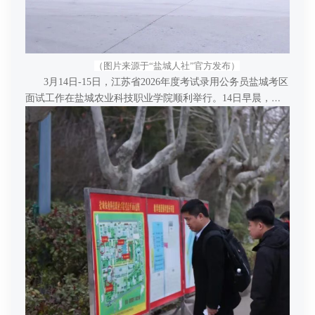
（图片来源于“盐城人社”官方发布）
3月14日-15日，江苏省2026年度考试录用公务员盐城考区
面试工作在盐城农业科技职业学院顺利举行。14日早晨，天
刚破晓，考生们带着行囊与期待，或低头默念资料，或与同
伴轻声交流，有序进入面试考点，考务人员仔细核对考生身
份证和面试通知书，引导考生逐一签到入场。