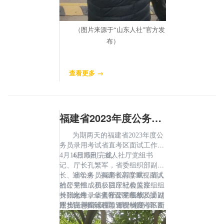
（图片来源于“山东人社”官方发
布）
查看更多 →
福建省2023年度公务员录用考试省直考区面试工作顺利完成
为期两天的福建省2023年度公
务员录用考试省直考区面试工作于
4月16日顺利完成。
4月15日，省人社厅党组书
记、厅长孔繁军，省委组织部副部
长、省公务员局局长郭学斌，省人
近年来，福建省高度重视面试
社厅党组成员、驻厅纪检监察组组
的公平性，积极回应社会关注，坚
长张永生，省人社厅党组成员、副
持阳光考录，坚守公平底线。通过
此外，全省各设区市考区按
厅长温惠榕等领导巡视省直考区面
逐步完善面试各项管理制度，不断
照“统一考场设置、统一考务管
试工作，要求加强面试组织，严格
优化面试工作流程和规范；通过现
理、统一面试时间”的面试工作要