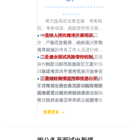
- - - - - - - - - - - - - - - - - - - - -
- - - - - -
努力提高在试卷交接、考务组
织、考务培训、风险管控等方面的
考务操作水平，加强面试组织工
一是按人按岗精准开展培训。
●
作，严格工作程序，确保面试平稳
一是对监督员、计分员、引导
有序实施。
员等岗位的考务工作人员进行岗前
培训，提前模拟演练评分系统页面
二是健全面试风险管控机制。
●
操作和面试环节衔接等；二是对当
制定《面试应急处置方案》
日面试考官关于保密责任、测评要
《福建省2021年度考试录用公务员
素、面试礼仪以及工作纪律等进行
面试疫情防控应急预案》和《2021
三是做好舆情监控和信息公开。
●
工作培训，并在面试开始前，对面
年度考试录用公务员面试疫情防控
加大信息公开力度，畅通考生
试考官进行模拟评分培训。
应急处置流程》，明确了面试期间
咨询通道。依托网站、微信公众
疫情防控各项工作和应急处置措
号、点对点短信等方式，提醒考生
施，强化对面试突发事件的应急管
重要考务及防疫事项，确保“考务
查看更多 →
理，细化突发事件的处置流程，提
管理”和“疫情防控”两手抓，两不
高对面试过程的风险管控能力。
误。同时，加强保密意识，强化技
术支撑，严守考务纪律，确保考试
程序规范、操作透明、公平公正。
闽公务员面试出新规 面试时间延长打分规则改变