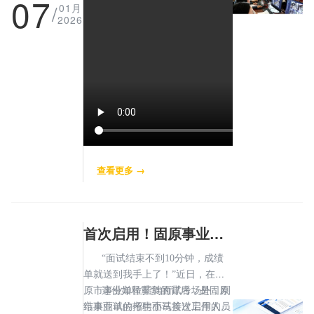
07
/
01月
2026
查看更多 →
首次启用！固原事业单位面试电子评分：更高效更公平
“面试结束不到10分钟，成绩
单就送到我手上了！”近日，在固
原市事业单位招聘面试考场外，刚
这份如释重负的背后，是固原
结束面试的考生小马接过工作人员
市事业单位招聘面试首次启用的电