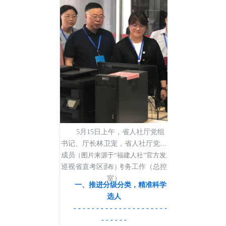
求，认真制定面试实施方案，明确
分工、责任到人，规范流程、严格
管理。全省各考区面试工作将于5
月19日全部结束。
5月15日上午，省人社厅党组
书记、厅长林卫宠，省人社厅党组
成员、驻厅纪检监察组组长张永生
（图片来源于“福建人社”官方发
巡视省直考区面试考务工作（总控
布）
室）
一、推进分级分类，精准科学
选人
- - - - - - - - - - - - - - - - - - - - -
- - - - - -