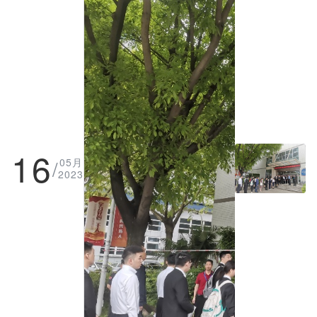
工作程序，确保面试平稳有序实
场监督、封闭管理、分组抽签、回
求，规范流程、严格管理，将于4
施。
避制度等举措，不断提高公务员录
月20日完成全部面试工作。
用考试面试工作的公信力；通过提
高试卷交接、考务组织、考务培
训、风险管控等考务操作水平，不
断健全面试风险管控机制，强化对
面试突发事件的应急处置能力。今
年，省直考区新增考生人脸识别系
统、考生叫号系统，加快成绩公布
时间，加大信息公开力度，多措并
举，不断提升考务服务，强化技术
16
支撑，畅通考生咨询通道，确保面
/
05月
试程序规范合理、公平公正。
2023