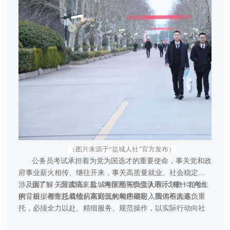
周到的人性化服务。
（图片来源于“盐城人社”官方发布）
公务员考试承担着为党为国选才的重要使命，事关党和政
府事业薪火相传、继往开来，事关高质量就业、社会稳定，
涉及面广，关注度高。盐城考区相关负责人表示“每一名考生
据了解，面试结束后，将按照与职位录用计划数1∶1的比
的背后，都寄托着他们家庭沉甸甸的期盼，我们不能辜负重
例，根据考生总成绩从高到低的顺序确定入围体检人选。
托，必须全力以赴、精细服务、规范操作，以实际行动向社
会和广大考生交上一份满意的答卷。”