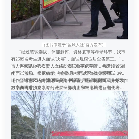
（图片来源于“盐城人社”官方发布）
“经过笔试选拔、体能测评、资格复审等考录环节，我市
有2689名考生进入面试‘决赛’，面试规模位居全省第三。”据
市人事考试中心负责人介绍，面试分两天举行，每天设置50
为保证公平公正，盐城市依托数字化手段，构建起“全封
个面试考场。根据省统一安排，继续实行分类分级面试，A、
闭、全监控、全留痕”的考务体系，面试区域封闭隔离、独立
B、C三类职位分别单独命题，两天使用不同题本，进一步突
运作；考官及考生通讯工具集中保管，统一在面试结束后发
盐城考区认真落实全省统一部署，提前制定面试考务工作
出岗位需求。
放；面试采用要素计分法，全部使用平板电脑进行电子评
方案和应急预案，专门开展业务培训和警示教育，细化考试
分，终端分值数据实时上传服务器，效率大大提升。面试考
流程和重点环节，将职责任务全部包干、落实到人。“盐城发
场全覆盖配备音视频监控系统，总监控室可随时调取现场画
布”“红色盐阜”“盐城人社”等官方媒体平台均发布考前特别提
面，全程录音录像备查。面试成绩由主考官签发、当场亮
醒，告知考生考点区位、考场分布、考生须知等注意事项，
分，考生与工作人员“面对面”确认，实现考务组织透明化、科
服务考生安心备考、顺利应考。面试期间，盐城市委组织
学化。
部、市纪委监委、市委网信办，市人社、公安、卫健、工
信、市场监管、供电、考点学校等部门单位各司其职、各负
其责，高效衔接、通力协作，努力为考生提供优质、暖心、