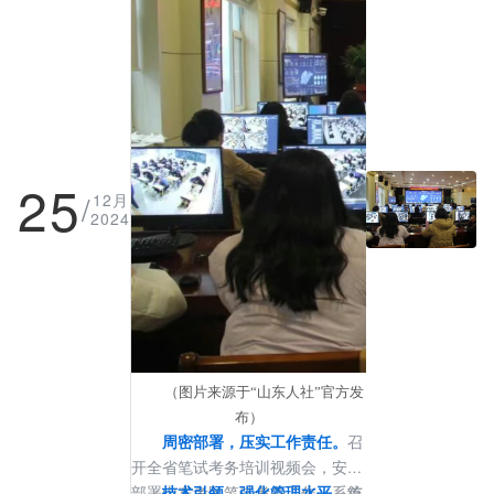
试的工作人员共计1.5万名，其
中，监考人员1.1万名，人社系统
巡考人员1500余名，公安机关人员
420余名，无线电管理部门技术人
员130余名，有力保障了考试的顺
利实施。
25
/
12月
2024
（图片来源于“山东人社”官方发
布）
周密部署，压实工作责任。
召
开全省笔试考务培训视频会，安排
部署山东考区笔试考务工作，系统
技术引领，强化管理水平。
首