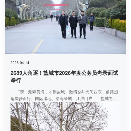
2026-04-14
2689人角逐！盐城市2026年度公务员考录面试
举行
“亲！潮奔黄海，才聚盐城！激情奋斗无问西东，前路迢
迢阔步而行。国际湿地、沿海绿城、江淮门户——盐城向您
发出‘招贤令’，邀您成为‘合伙人’，愿您心有所悦，业有所
成，万事皆可期！”3月15日下午，随着一则暖心的问候短信
发送至所有面试考生，标志着盐城市2026年度公务员考录面
试工作落下帷幕。